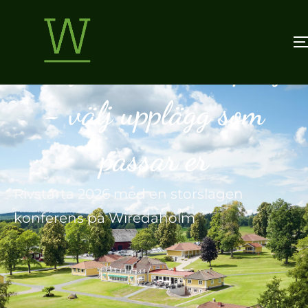
Konferens i Jönköping
- välj upplägg som
passar er
Rivstarta 2026 med en storslagen
konferens på Wiredaholm