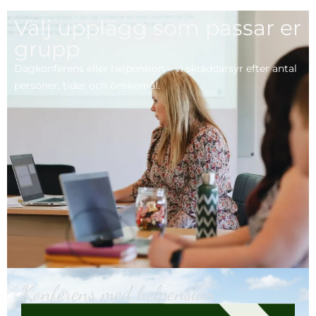
Välj upplägg som passar er
grupp
Dagkonferens eller helpension – vi skräddarsyr efter antal
personer, tider och önskemål.
Konferens med helpension