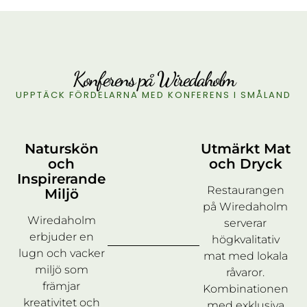
Konferens på Wiredaholm
UPPTÄCK FÖRDELARNA MED KONFERENS I SMÅLAND
Naturskön
Utmärkt Mat
och
och Dryck
Inspirerande
Restaurangen
Miljö
på Wiredaholm
Wiredaholm
serverar
erbjuder en
högkvalitativ
lugn och vacker
mat med lokala
miljö som
råvaror.
främjar
Kombinationen
kreativitet och
med exklusiva