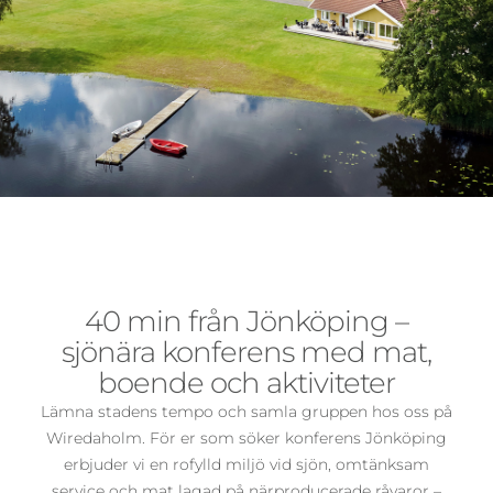
40 min från Jönköping –
sjönära konferens med mat,
boende och aktiviteter
Lämna stadens tempo och samla gruppen hos oss på
Wiredaholm. För er som söker konferens Jönköping
erbjuder vi en rofylld miljö vid sjön, omtänksam
service och mat lagad på närproducerade råvaror –