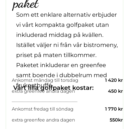
paket
Som ett enklare alternativ erbjuder
vi vårt kompakta golfpaket utan
inkluderad middag på kvällen.
Istället väljer ni från vår bistromeny,
priset på maten tillkommer.
Paketet inkluderar en greenfee
samt boende i dubbelrum med
Ankomst måndag till torsdag
1 420 kr
frukostbuffé.
Vårt lilla golfpaket kostar:
extra greenfee andra dagen
450 kr
---------------------------------------------------------
Ankomst fredag till söndag
1 770 kr
extra greenfee andra dagen
550kr