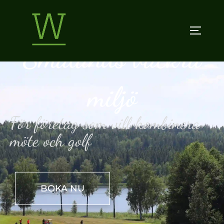
Golf och konferens i
Smålands vackra
miljö
För företag som vill kombinera
möte och golf
BOKA NU