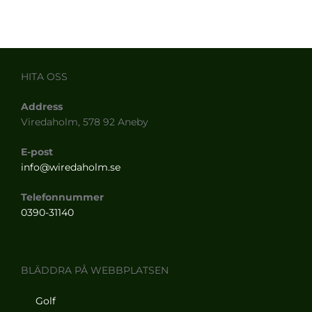
HITA OSS
Address
Viredaholm, 578 92 Aneby
E-post
info@wiredaholm.se
Telefonnummer
0390-31140
BLÄDDRA PÅ WEBBPLATSEN
Golf