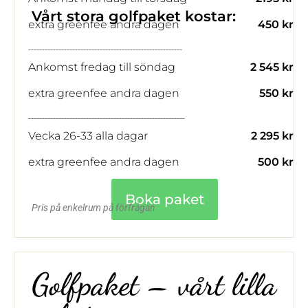
menyer
.
Vårt stora golfpaket kostar:
extra greenfee andra dagen
450 kr
--------------------------------------------------------
Ankomst fredag till söndag
2 545 kr
extra greenfee andra dagen
550 kr
---------------------------------------------------------
Vecka 26-33 alla dagar
2 295 kr
extra greenfee andra dagen
500 kr
Boka paket
Pris på enkelrum på förfrågan
Golfpaket – vårt lilla