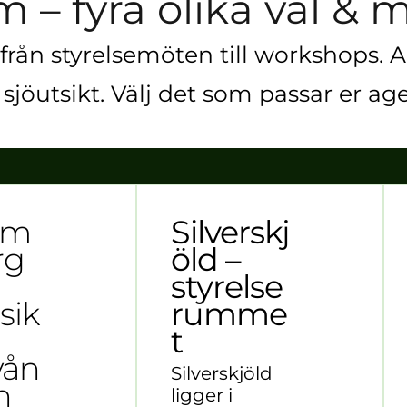
– fyra olika val & m
llt från styrelsemöten till workshops
sjöutsikt. Välj det som passar er age
mm
Silverskj
rg
öld –
styrelse
sik
rumme
t
vån
Silverskjöld
n
ligger i