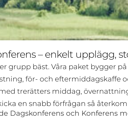
nferens – enkelt upplägg, sto
er grupp bäst. Våra paket bygger på
ing, för- och eftermiddagskaffe och
med trerätters middag, övernattning 
 skicka en snabb förfrågan så återkom
åde Dagskonferens och Konferens m