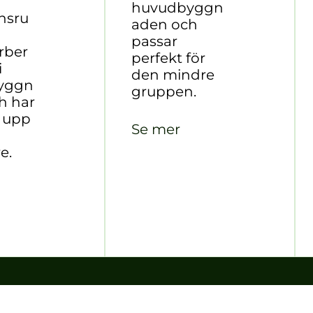
huvudbyggn
nsru
aden och
passar
ber
perfekt för
i
den mindre
yggn
gruppen.
h har
r upp
Se mer
re.