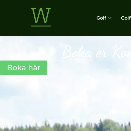
Golf
Gol
Boka er Kon
Mötesrum, mat 
Boka här