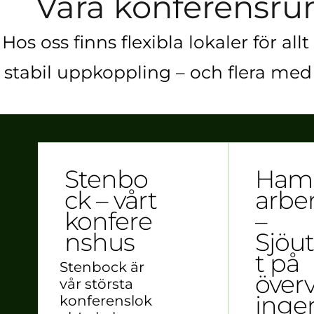
Våra konferensrum 
Hos oss finns flexibla lokaler för a
stabil uppkoppling – och flera med 
Stenbo
Ha
ck – vårt
arbe
konfere
–
nshus
Sjöut
t på
Stenbock är
över
vår största
inge
konferenslok