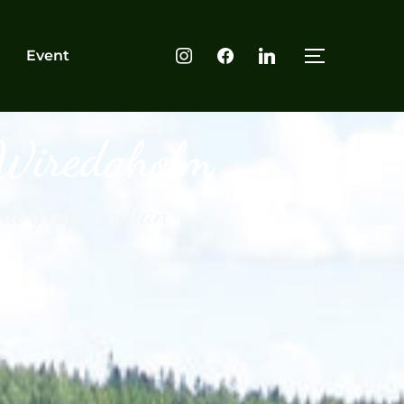
Event
å Wiredaholm
ela gruppen kan