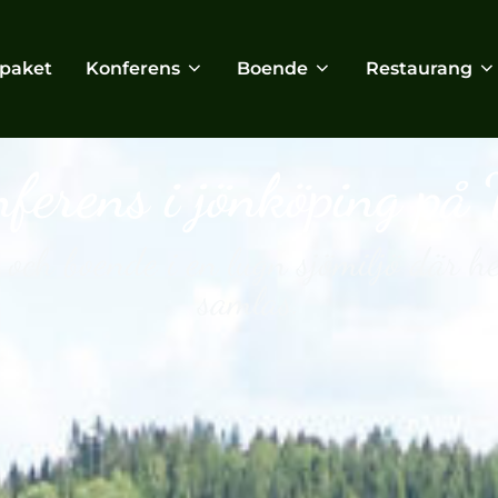
fpaket
Konferens
Boende
Restaurang
ferens i jönköping p
och boende i en lugn sjömiljö där h
samlas.