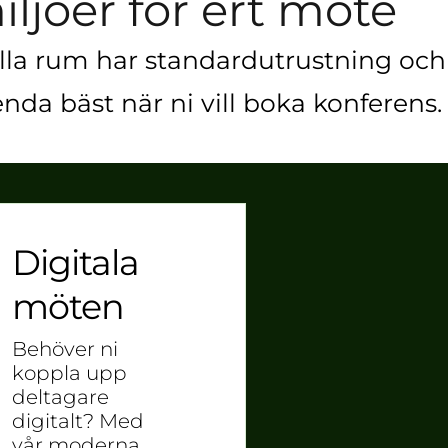
iljöer för ert möte
. Alla rum har standardutrustning och
nda bäst när ni vill boka konferens.
Digitala
möten
Behöver ni
koppla upp
deltagare
digitalt? Med
vår moderna