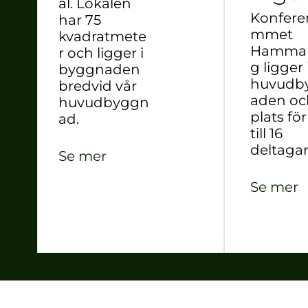
al. Lokalen
Konfere
har 75
mmet
kvadratmete
Hammar
r och ligger i
g ligger 
byggnaden
huvudb
bredvid vår
aden oc
huvudbyggn
plats fö
ad.
till 16
deltaga
Se mer
Se mer